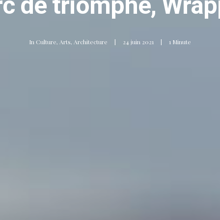
rc de triomphe, Wra
In
Culture
,
Arts
,
Architecture
|
24 juin 2021
|
1 Minute